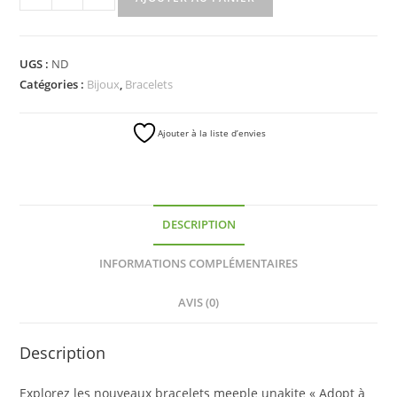
UGS :
ND
Catégories :
Bijoux
,
Bracelets
Ajouter à la liste d’envies
DESCRIPTION
INFORMATIONS COMPLÉMENTAIRES
AVIS (0)
Description
Explorez les nouveaux bracelets meeple unakite « Adopt à