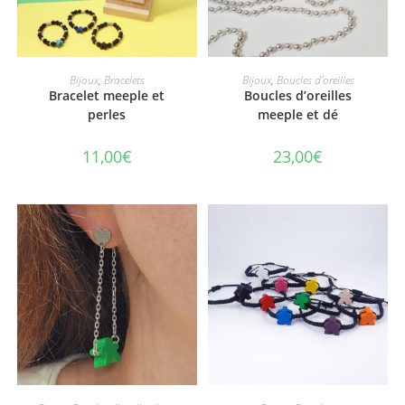
CHOIX DES OPTIONS
CHOIX DES OPTIONS
Bijoux
,
Bracelets
Bijoux
,
Boucles d'oreilles
Bracelet meeple et
Boucles d’oreilles
perles
meeple et dé
11,00
€
23,00
€
CHOIX DES OPTIONS
CHOIX DES OPTIONS