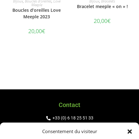
Bijoux
,
Boucles d'oreilles
,
Love
Bijoux
,
Bracelets
Meeple
Bracelet meeple « on » !
Boucles d’oreilles Love
Meeple 2023
20,00
€
20,00
€
Contact
+33 (0) 6 18 25 51 33
contact@adoptameeple.fr
Consentement du visiteur
@adoptameeple